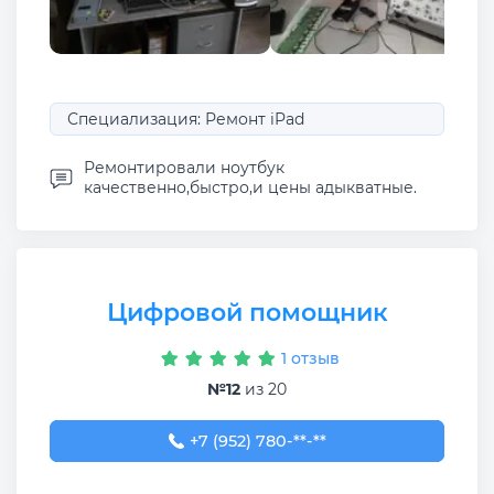
Специализация: Ремонт iPad
Ремонтировали ноутбук
качественно,быстро,и цены адыкватные.
Цифровой помощник
1 отзыв
№12
из 20
+7 (952) 780-80-31
+7 (952) 780-**-**