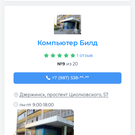
Компьютер Билд
1 отзыв
№9
из 20
+7 (987) 538-99-90
+7 (987) 538-**-**
Дзержинск, проспект Циолковского, 57
пн-пт 9:00-18:00