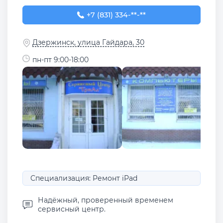
+7 (831) 334-09-69
+7 (831) 334-**-**
Дзержинск, улица Гайдара, 30
пн-пт 9:00-18:00
Специализация: Ремонт iPad
Надёжный, проверенный временем
сервисный центр.