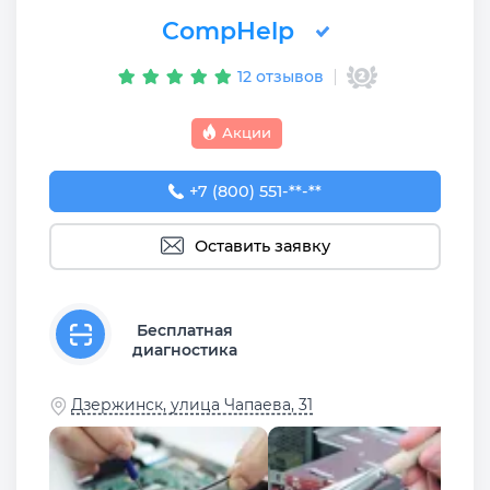
CompHelp
12 отзывов
Акции
+7 (800) 551-74-09
+7 (800) 551-**-**
Оставить заявку
Бесплатная
диагностика
Дзержинск, улица Чапаева, 31