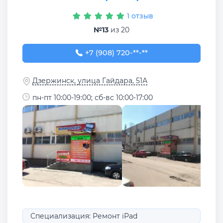
1 отзыв
№13
из 20
+7 (908) 720-22-22
+7 (908) 720-**-**
Дзержинск, улица Гайдара, 51А
пн-пт 10:00-19:00; сб-вс 10:00-17:00
Специализация: Ремонт iPad