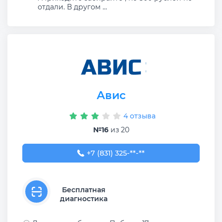
отдали. В другом ...
Авис
4 отзыва
№16
из 20
+7 (831) 325-40-66
+7 (831) 325-**-**
Бесплатная
диагностика