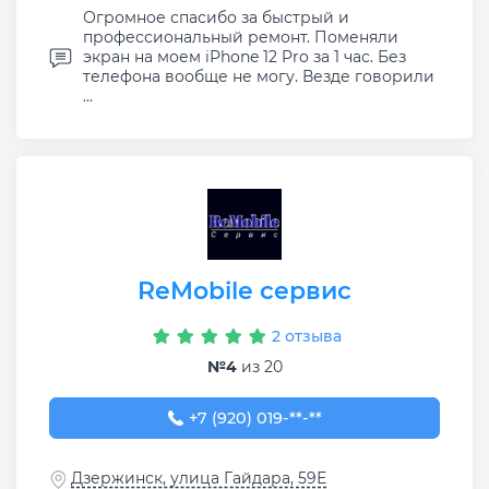
Огромное спасибо за быстрый и
профессиональный ремонт. Поменяли
экран на моем iPhone 12 Pro за 1 час. Без
телефона вообще не могу. Везде говорили
...
ReMobile сервис
2 отзыва
№4
из 20
+7 (920) 019-55-86
+7 (920) 019-**-**
Дзержинск, улица Гайдара, 59Е