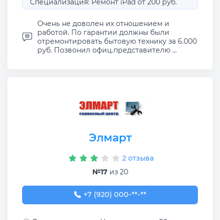
Специализация: Ремонт iPad от 200 руб.
Очень не доволен их отношением и
работой. По гарантии должны были
отремонтировать бытовую технику за 6.000
руб. Позвонил офиц.представителю ...
Элмарт
2 отзыва
№17
из 20
+7 (920) 000-58-28
+7 (920) 000-**-**