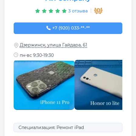
3 отзыва
+7 (920) 033-80-44
+7 (920) 033-**-**
Дзержинск, улица Гайдара, 61
пн-вс 9:30-19:30
Специализация: Ремонт iPad