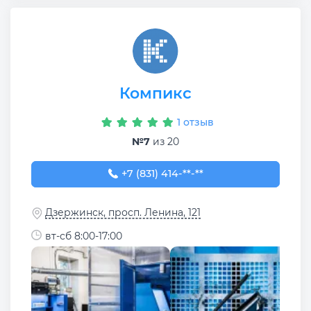
Компикс
1 отзыв
№7
из 20
+7 (831) 414-10-41
+7 (831) 414-**-**
Дзержинск, просп. Ленина, 121
вт-сб 8:00-17:00