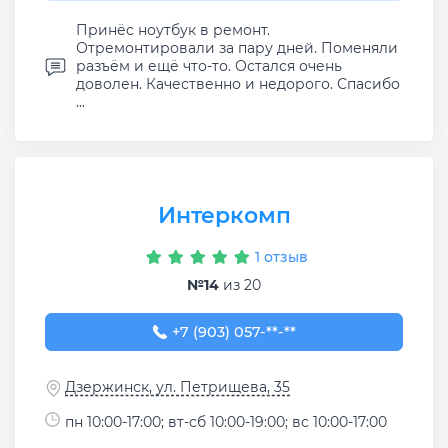
Принёс ноутбук в ремонт.
Отремонтировали за пару дней. Поменяли
разъём и ещё что-то. Остался очень
доволен. Качественно и недорого. Спасибо
...
Интеркомп
1 отзыв
№14
из 20
+7 (903) 057-70-70
+7 (903) 057-**-**
Дзержинск, ул. Петрищева, 35
пн 10:00-17:00; вт-сб 10:00-19:00; вс 10:00-17:00