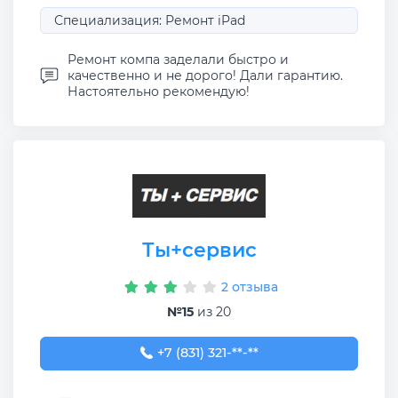
Специализация: Ремонт iPad
Ремонт компа заделали быстро и
качественно и не дорого! Дали гарантию.
Настоятельно рекомендую!
Ты+сервис
2 отзыва
№15
из 20
+7 (831) 321-89-90
+7 (831) 321-**-**