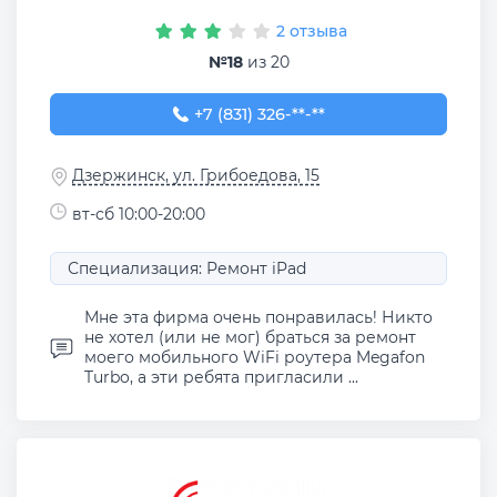
2 отзыва
№18
из 20
+7 (831) 326-31-33
+7 (831) 326-**-**
Дзержинск, ул. Грибоедова, 15
вт-сб 10:00-20:00
Специализация: Ремонт iPad
Мне эта фирма очень понравилась! Никто
не хотел (или не мог) браться за ремонт
моего мобильного WiFi роутера Megafon
Turbo, а эти ребята пригласили ...