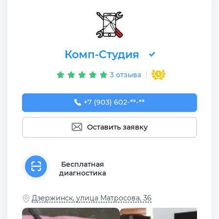
Комп-Студия
3 отзыва
+7 (903) 602-20-24
+7 (903) 602-**-**
Оставить заявку
Бесплатная
диагностика
Дзержинск, улица Матросова, 36