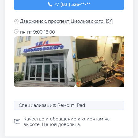
+7 (831) 326-28-58
+7 (831) 326-**-**
Дзержинск, проспект Циолковского, 15/1
пн-пт 9:00-18:00
Специализация: Ремонт iPad
Качество и обращение к клиентам на
высоте. Ценой довольна.