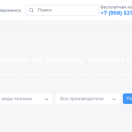
Бесплатная к
зержинск
+7 (958) 52
ентры по ремонту техники 
рвисных центров в Дзержинске по ремонту бытовой, комп
рое нужно отремонтировать, а мы предоставим полный спи
П
е виды техники
Все производители