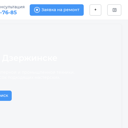
онсультация
Заявка на ремонт
+
1-76-85
в Дзержинске
ьютерной и промышленной техники.
сок подходящих мастерских.
оиск