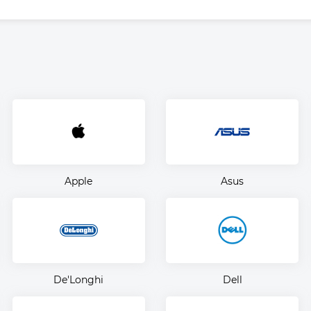
Apple
Asus
De'Longhi
Dell