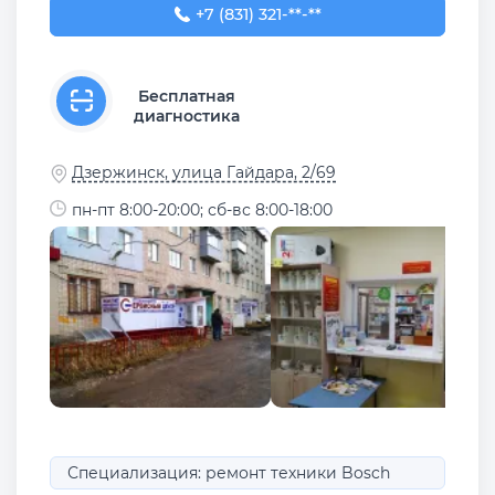
+7 (831) 321-89-90
+7 (831) 321-**-**
Бесплатная
диагностика
Дзержинск, улица Гайдара, 2/69
пн-пт 8:00-20:00; сб-вс 8:00-18:00
Специализация: ремонт техники Bosch