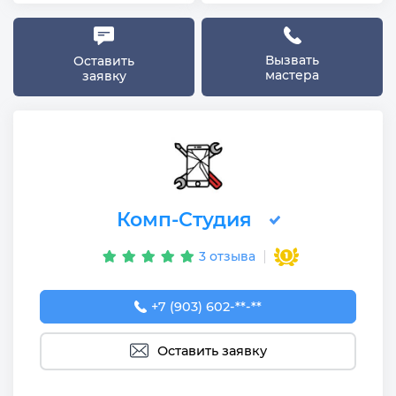
Вызвать
Оставить
мастера
заявку
Комп-Студия
3 отзыва
+7 (903) 602-20-24
+7 (903) 602-**-**
Оставить заявку