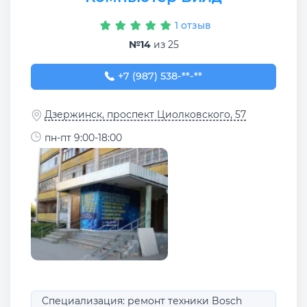
1 отзыв
№14
из 25
+7 (987) 538-99-90
+7 (987) 538-**-**
Дзержинск, проспект Циолковского, 57
пн-пт 9:00-18:00
Специализация: ремонт техники Bosch