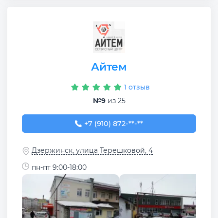
Айтем
1 отзыв
№9
из 25
+7 (910) 872-37-77
+7 (910) 872-**-**
Дзержинск, улица Терешковой, 4
пн-пт 9:00-18:00