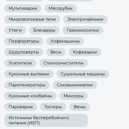
Мультиварки
Мясорубки
Микроволновые печи
Электрочайники
Утюги
Блендеры
Газонокосилки
Перфораторы
Кофемашины
Шуруповёрты
Весы
Кофеварки
Усилители
Стеклоочистители
Кухонные вытяжки
Сушильные машины
Парогенераторы
Соковыжималки
Кухонные комбайны
Миксеры
Пароварки
Тостеры
Фены
Источники бесперебойного
питания (ИБП)