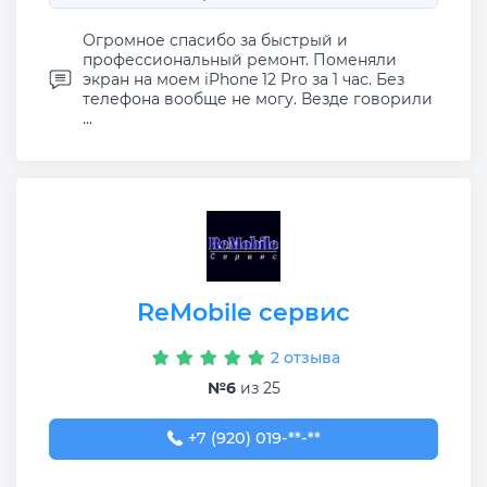
Огромное спасибо за быстрый и
профессиональный ремонт. Поменяли
экран на моем iPhone 12 Pro за 1 час. Без
телефона вообще не могу. Везде говорили
...
ReMobile сервис
2 отзыва
№6
из 25
+7 (920) 019-55-86
+7 (920) 019-**-**