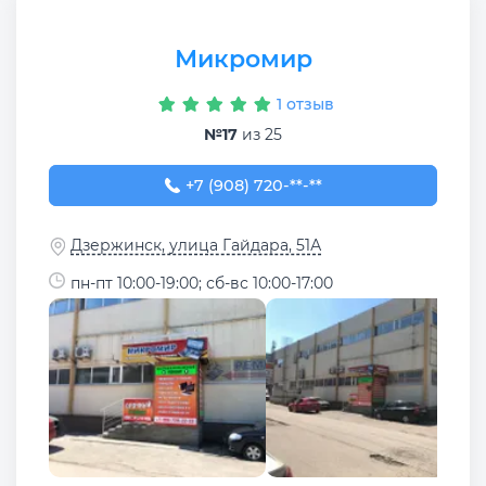
Микромир
1 отзыв
№17
из 25
+7 (908) 720-22-22
+7 (908) 720-**-**
Дзержинск, улица Гайдара, 51А
пн-пт 10:00-19:00; сб-вс 10:00-17:00