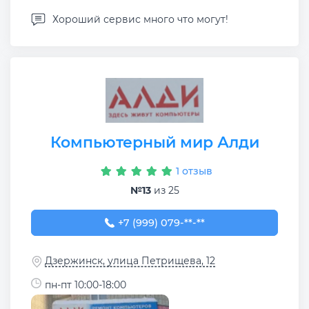
Хороший сервис много что могут!
Компьютерный мир Алди
1 отзыв
№13
из 25
+7 (999) 079-57-86
+7 (999) 079-**-**
Дзержинск, улица Петрищева, 12
пн-пт 10:00-18:00