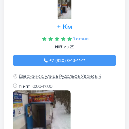
+ Км
1 отзыв
№7
из 25
+7 (920) 043-75-61
+7 (920) 043-**-**
Дзержинск, улица Рудольфа Удриса, 4
пн-пт 10:00-17:00