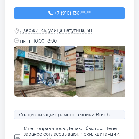
+7 (910) 136-47-77
+7 (910) 136-**-**
Дзержинск, улица Ватутина, 38
пн-пт 10:00-18:00
Специализация: ремонт техники Bosch
Мне понравилось. Делают быстро. Цены
заранее согласовывают. Чеки, квитанции,