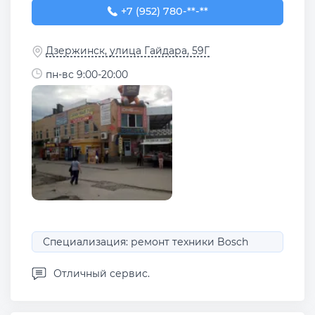
+7 (952) 780-80-31
+7 (952) 780-**-**
Дзержинск, улица Гайдара, 59Г
пн-вс 9:00-20:00
Специализация: ремонт техники Bosch
Отличный сервис.