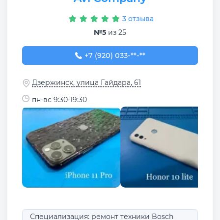
3 отзыва
№5
из 25
+7 (920) 033-80-44
+7 (920) 033-**-**
Дзержинск, улица Гайдара, 61
пн-вс 9:30-19:30
Специализация: ремонт техники Bosch