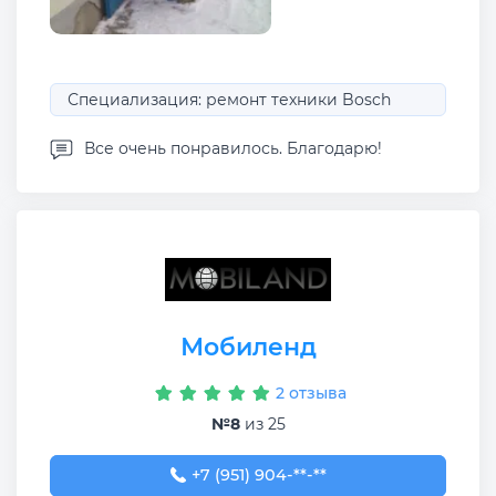
Специализация: ремонт техники Bosch
Все очень понравилось. Благодарю!
Мобиленд
2 отзыва
№8
из 25
+7 (951) 904-60-66
+7 (951) 904-**-**