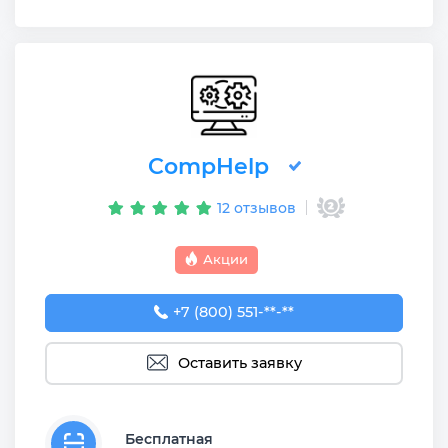
CompHelp
12 отзывов
Акции
+7 (800) 551-74-09
+7 (800) 551-**-**
Оставить заявку
Бесплатная