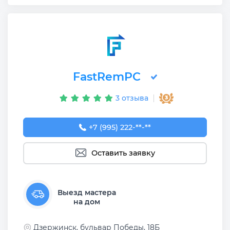
FastRemPC
3 отзыва
+7 (995) 222-83-26
+7 (995) 222-**-**
Оставить заявку
Выезд мастера
на дом
Дзержинск, бульвар Победы, 18Б