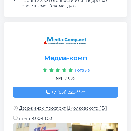
гарантии. О готовности или задержках
звонят, смс. Рекомендую
Медиа-комп
1 отзыв
№11
из 25
+7 (831) 326-28-58
+7 (831) 326-**-**
Дзержинск, проспект Циолковского, 15/1
пн-пт 9:00-18:00