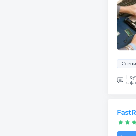
Специ
Ноут
с фл
Fast