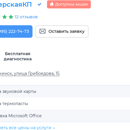
ерскаяКП
Доступны акции
12 отзывов
995) 222-74-73
Оставить заявку
Бесплатная
диагностика
инск, улица Грибоедова, 15
 звуковой карты
а термопасты
вка Microsoft Office
еть все цены на услуги →