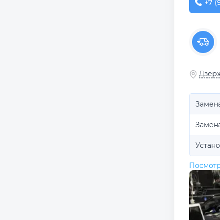
+7 (
Дзерж
Замен
Замена
Устано
Посмотр