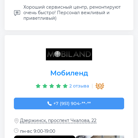
Хороший сервисный центр, ремонтируют
очень быстро! Персонал вежливый и
приветливый)
Мобиленд
2 отзыва
+7 (951) 904-60-66
+7 (951) 904-**-**
Дзержинск, проспект Чкалова, 22
пн-вс 9:00-19:00