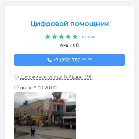
Цифровой помощник
1 отзыв
№6
из 8
+7 (952) 780-80-31
+7 (952) 780-**-**
Дзержинск, улица Гайдара, 59Г
пн-вс 9:00-20:00