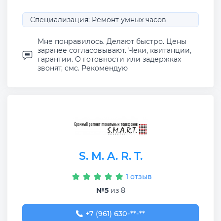
Специализация: Ремонт умных часов
Мне понравилось. Делают быстро. Цены
заранее согласовывают. Чеки, квитанции,
гарантии. О готовности или задержках
звонят, смс. Рекомендую
S. M. A. R. T.
1 отзыв
№5
из 8
+7 (961) 630-96-61
+7 (961) 630-**-**