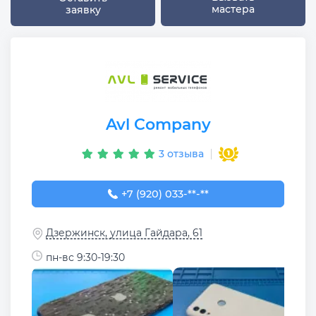
мастера
заявку
Avl Company
3 отзыва
+7 (920) 033-80-44
+7 (920) 033-**-**
Дзержинск, улица Гайдара, 61
пн-вс 9:30-19:30