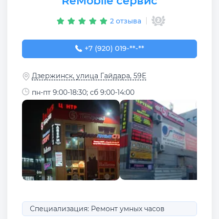
ReMobile сервис
2 отзыва
+7 (920) 019-55-86
+7 (920) 019-**-**
Дзержинск, улица Гайдара, 59Е
пн-пт 9:00-18:30; сб 9:00-14:00
Специализация: Ремонт умных часов