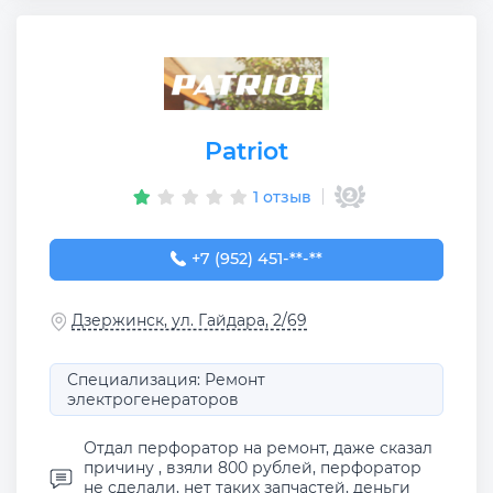
Patriot
1 отзыв
+7 (952) 451-99-30
+7 (952) 451-**-**
Дзержинск, ул. Гайдара, 2/69
Специализация: Ремонт
электрогенераторов
Отдал перфоратор на ремонт, даже сказал
причину , взяли 800 рублей, перфоратор
не сделали, нет таких запчастей, деньги