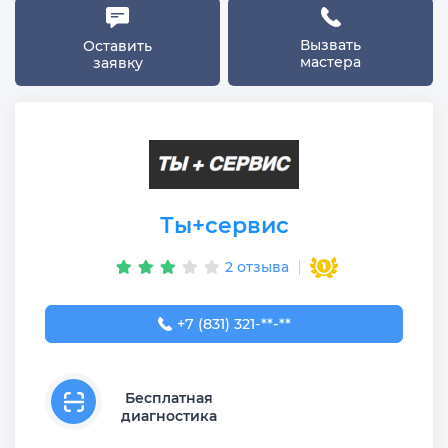
Вызвать
Оставить
мастера
заявку
Ты+сервис
2 отзыва
+7 (831) 321-89-90
+7 (831) 321-**-**
Бесплатная
диагностика