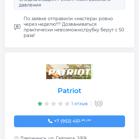
давления
По заявке отправили «мастера» ровно
через неделю!!!! Дозваниваться
практически невозможно,трубку берут с 50
раза!
Patriot
1 отзыв
+7 (952) 451-99-30
+7 (952) 451-**-**
Дзержинск, ул. Гайдара, 2/69