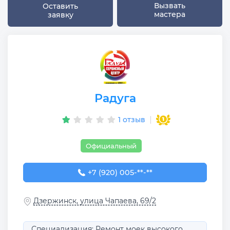
Вызвать
Оставить
мастера
заявку
Радуга
1 отзыв
Официальный
+7 (920) 005-94-00
+7 (920) 005-**-**
Дзержинск, улица Чапаева, 69/2
Специализация: Ремонт моек высокого