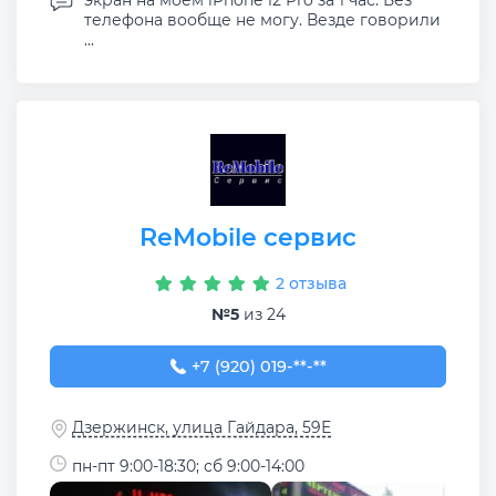
экран на моем iPhone 12 Pro за 1 час. Без
телефона вообще не могу. Везде говорили
...
ReMobile сервис
2 отзыва
№5
из 24
+7 (920) 019-55-86
+7 (920) 019-**-**
Дзержинск, улица Гайдара, 59Е
пн-пт 9:00-18:30; сб 9:00-14:00