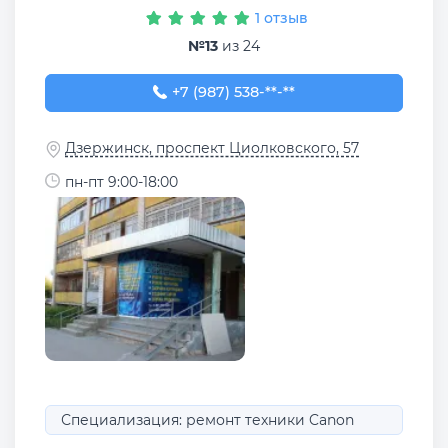
1 отзыв
№13
из 24
+7 (987) 538-99-90
+7 (987) 538-**-**
Дзержинск, проспект Циолковского, 57
пн-пт 9:00-18:00
Специализация: ремонт техники Canon