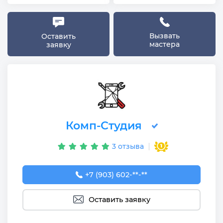
Вызвать
Оставить
мастера
заявку
Комп-Студия
3 отзыва
+7 (903) 602-20-24
+7 (903) 602-**-**
Оставить заявку