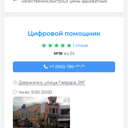
качественно,быстро,и цены адыкватные.
Цифровой помощник
1 отзыв
№16
из 24
+7 (952) 780-80-31
+7 (952) 780-**-**
Дзержинск, улица Гайдара, 59Г
пн-вс 9:00-20:00