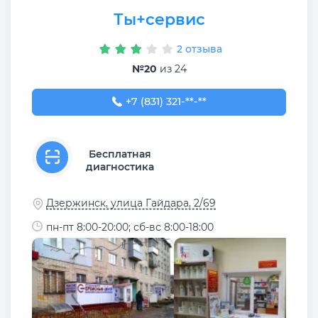
Ты+сервис
2 отзыва
№20
из 24
+7 (831) 321-89-90
+7 (831) 321-**-**
Бесплатная
диагностика
Дзержинск, улица Гайдара, 2/69
пн-пт 8:00-20:00; сб-вс 8:00-18:00