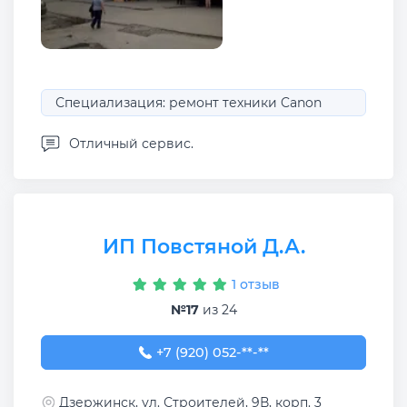
Специализация: ремонт техники Canon
Отличный сервис.
ИП Повстяной Д.А.
1 отзыв
№17
из 24
+7 (920) 052-10-10
+7 (920) 052-**-**
Дзержинск, ул. Строителей, 9В, корп. 3