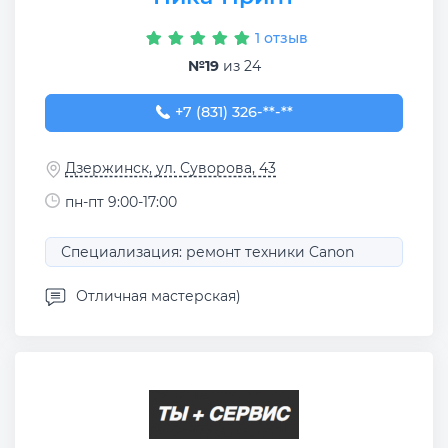
1 отзыв
№19
из 24
+7 (831) 326-07-09
+7 (831) 326-**-**
Дзержинск, ул. Суворова, 43
пн-пт 9:00-17:00
Специализация: ремонт техники Canon
Отличная мастерская)