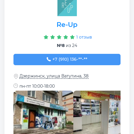
Re-Up
1 отзыв
№8
из 24
+7 (910) 136-47-77
+7 (910) 136-**-**
Дзержинск, улица Ватутина, 38
пн-пт 10:00-18:00