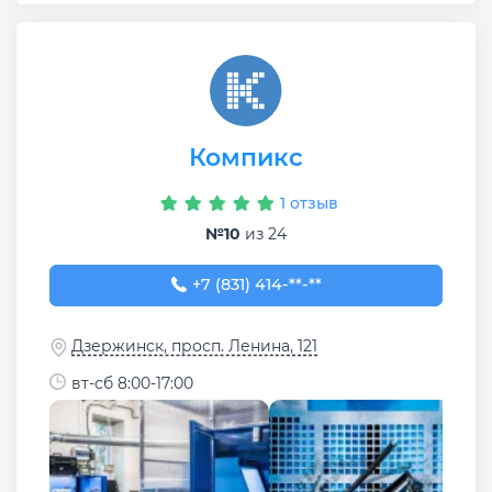
Компикс
1 отзыв
№10
из 24
+7 (831) 414-10-41
+7 (831) 414-**-**
Дзержинск, просп. Ленина, 121
вт-сб 8:00-17:00