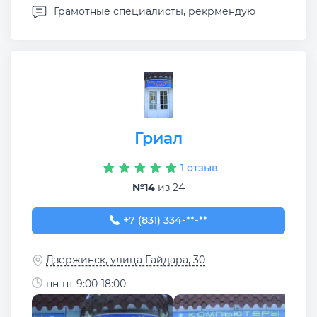
Грамотные специалисты, рекрмендую
Гриал
1 отзыв
№14
из 24
+7 (831) 334-09-69
+7 (831) 334-**-**
Дзержинск, улица Гайдара, 30
пн-пт 9:00-18:00