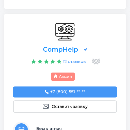
CompHelp
12 отзывов
Акции
+7 (800) 551-74-09
+7 (800) 551-**-**
Оставить заявку
Бесплатная