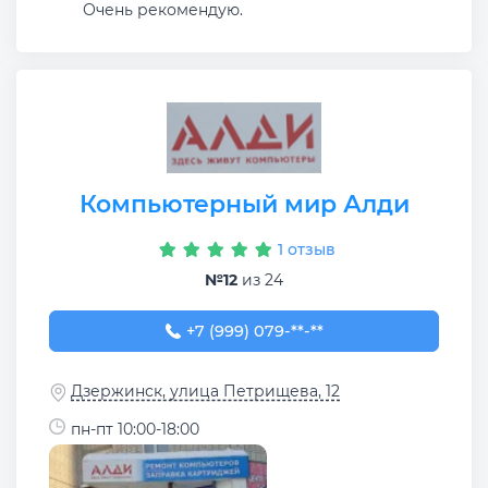
Очень рекомендую.
Компьютерный мир Алди
1 отзыв
№12
из 24
+7 (999) 079-57-86
+7 (999) 079-**-**
Дзержинск, улица Петрищева, 12
пн-пт 10:00-18:00