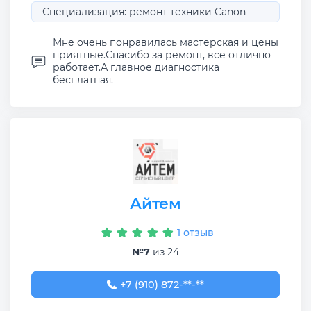
Специализация: ремонт техники Canon
Мне очень понравилась мастерская и цены
приятные.Спасибо за ремонт, все отлично
работает.А главное диагностика
бесплатная.
Айтем
1 отзыв
№7
из 24
+7 (910) 872-37-77
+7 (910) 872-**-**