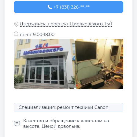
+7 (831) 326-28-58
+7 (831) 326-**-**
Дзержинск, проспект Циолковского, 15/1
пн-пт 9:00-18:00
Специализация: ремонт техники Canon
Качество и обращение к клиентам на
высоте. Ценой довольна.