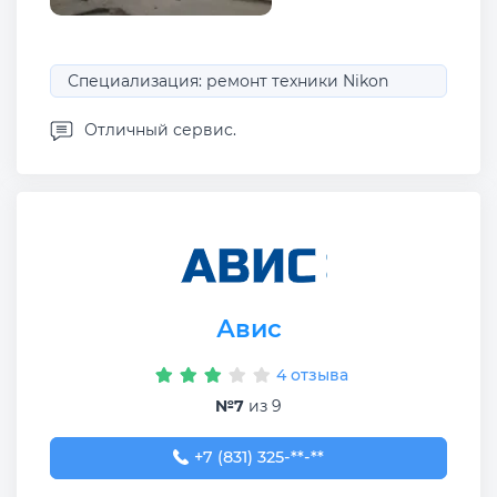
Специализация: ремонт техники Nikon
Отличный сервис.
Авис
4 отзыва
№7
из 9
+7 (831) 325-40-66
+7 (831) 325-**-**