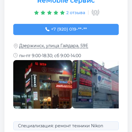
ReMobile сервис
2 отзыва
+7 (920) 019-55-86
+7 (920) 019-**-**
Дзержинск, улица Гайдара, 59Е
пн-пт 9:00-18:30; сб 9:00-14:00
Специализация: ремонт техники Nikon