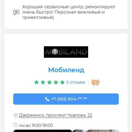
Хороший сервисный центр, ремонтируют
очень быстро! Персонал вежливый и
приветливый)
Мобиленд
2 отзыва
+7 (951) 904-60-66
+7 (951) 904-**-**
Дзержинск, проспект Чкалова, 22
пн-вс 9:00-19:00