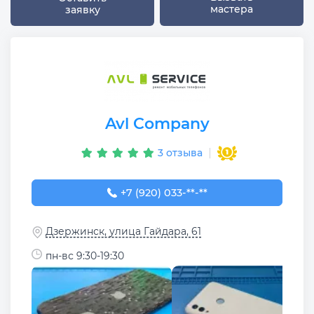
мастера
заявку
Avl Company
3 отзыва
+7 (920) 033-80-44
+7 (920) 033-**-**
Дзержинск, улица Гайдара, 61
пн-вс 9:30-19:30