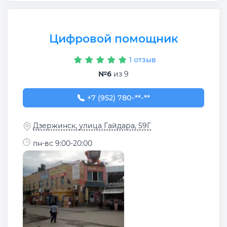
Цифровой помощник
1 отзыв
№6
из 9
+7 (952) 780-80-31
+7 (952) 780-**-**
Дзержинск, улица Гайдара, 59Г
пн-вс 9:00-20:00