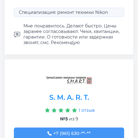
Специализация: ремонт техники Nikon
Мне понравилось. Делают быстро. Цены
заранее согласовывают. Чеки, квитанции,
гарантии. О готовности или задержках
звонят, смс. Рекомендую
S. M. A. R. T.
1 отзыв
№5
из 9
+7 (961) 630-96-61
+7 (961) 630-**-**