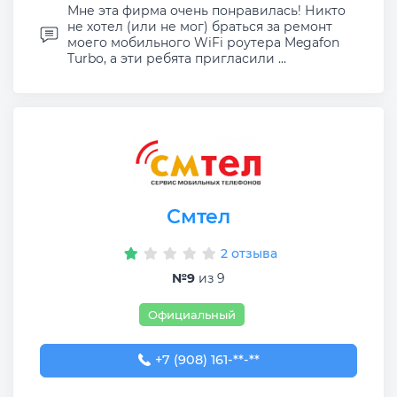
Мне эта фирма очень понравилась! Никто
не хотел (или не мог) браться за ремонт
моего мобильного WiFi роутера Megafon
Turbo, а эти ребята пригласили ...
Смтел
2 отзыва
№9
из 9
Официальный
+7 (908) 161-63-11
+7 (908) 161-**-**