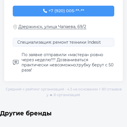
+7 (920) 005-94-00
+7 (920) 005-**-**
Дзержинск, улица Чапаева, 69/2
Специализация: ремонт техники Indesit
По заявке отправили «мастера» ровно
через неделю!!!! Дозваниваться
практически невозможно,трубку берут с 50
раза!
Средний ⭐ рейтинг организаций - 4.5 на основании ⚡ 80 отзывов
у 🔥 8 организаций.
Другие бренды