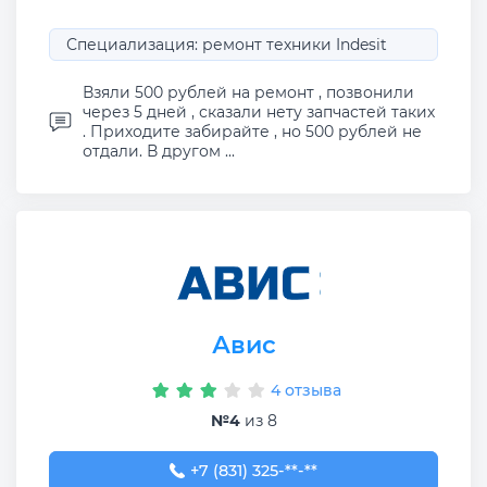
Специализация: ремонт техники Indesit
Взяли 500 рублей на ремонт , позвонили
через 5 дней , сказали нету запчастей таких
. Приходите забирайте , но 500 рублей не
отдали. В другом ...
Авис
4 отзыва
№4
из 8
+7 (831) 325-40-66
+7 (831) 325-**-**