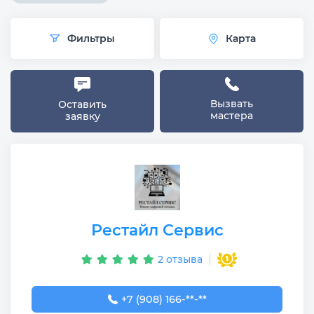
Фильтры
Карта
Вызвать
Оставить
мастера
заявку
Рестайл Сервис
2 отзыва
+7 (908) 166-66-83
+7 (908) 166-**-**