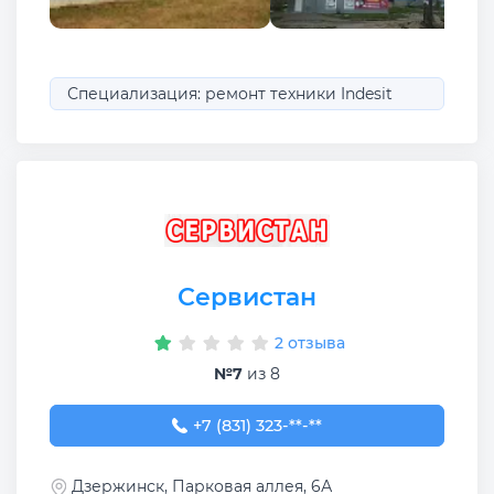
Специализация: ремонт техники Indesit
Сервистан
2 отзыва
№7
из 8
+7 (831) 323-13-75
+7 (831) 323-**-**
Дзержинск, Парковая аллея, 6А