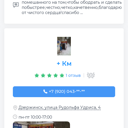
помешанного на том,чтобы ободрать и сделать
побыстрее,честно,четко,качетвенно,благодарю
от чистого сердца!спасибо ...
+ Км
1 отзыв
+7 (920) 043-75-61
+7 (920) 043-**-**
Дзержинск, улица Рудольфа Удриса, 4
пн-пт 10:00-17:00