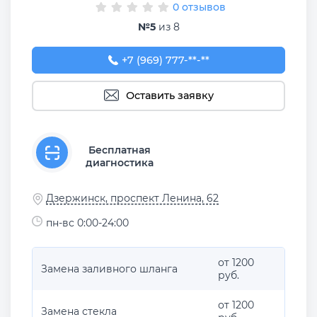
0 отзывов
№5
из 8
+7 (969) 777-50-55
+7 (969) 777-**-**
Оставить заявку
Бесплатная
диагностика
Дзержинск, проспект Ленина, 62
пн-вс 0:00-24:00
от 1200
Замена заливного шланга
руб.
от 1200
Замена стекла