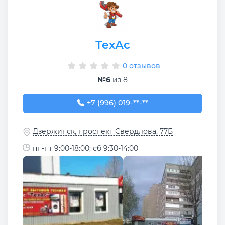
ТехАс
0 отзывов
№6
из 8
+7 (996) 019-32-81
+7 (996) 019-**-**
Дзержинск, проспект Свердлова, 77Б
пн-пт 9:00-18:00; сб 9:30-14:00